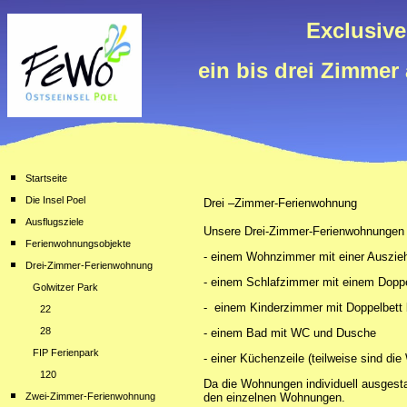
Exclusiv
ein bis drei Zimmer
Startseite
Die Insel Poel
Drei –Zimmer-Ferienwohnung
Ausflugsziele
Unsere Drei-Zimmer-Ferienwohnungen
Ferienwohnungsobjekte
- einem Wohnzimmer mit einer Auszie
Drei-Zimmer-Ferienwohnung
- einem Schlafzimmer mit einem Doppe
--
Golwitzer Park
- einem Kinderzimmer mit Doppelbett
----
22
----
28
- einem Bad mit WC und Dusche
--
FIP Ferienpark
- einer Küchenzeile (teilweise sind d
----
120
Da die Wohnungen individuell ausgesta
Zwei-Zimmer-Ferienwohnung
den einzelnen Wohnungen.